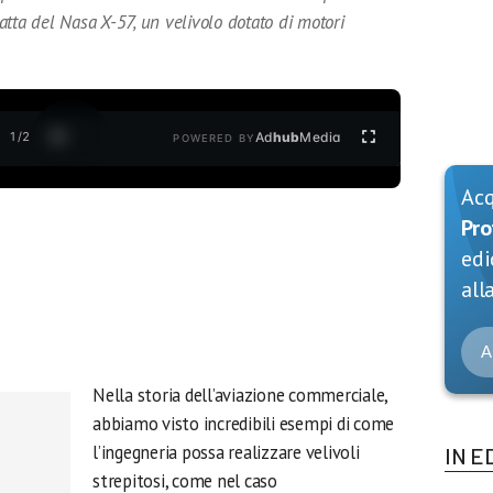
tratta del Nasa X-57, un velivolo dotato di motori
1
/
2
Ad
hub
Media
POWERED BY
Ac
Pro
edi
alla
A
Nella storia dell’aviazione commerciale,
abbiamo visto incredibili esempi di come
l’ingegneria possa realizzare velivoli
IN E
strepitosi, come nel caso