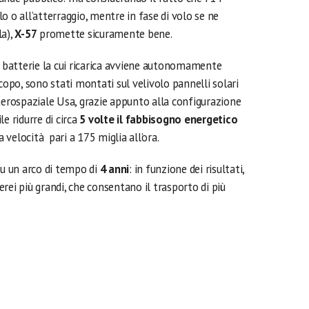
o o all’atterraggio, mentre in fase di volo se ne
la),
X-57
promette sicuramente bene.
a batterie la cui ricarica avviene autonomamente
copo, sono stati montati sul velivolo pannelli solari
aerospaziale Usa, grazie appunto alla configurazione
e ridurre di circa
5 volte il fabbisogno energetico
velocità pari a 175 miglia all’ora.
su un arco di tempo di
4 anni
: in funzione dei risultati,
rei più grandi, che consentano il trasporto di più