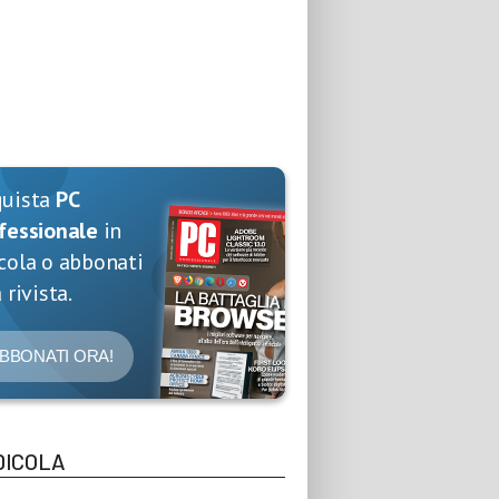
quista
PC
fessionale
in
cola o abbonati
 rivista.
BBONATI ORA!
DICOLA