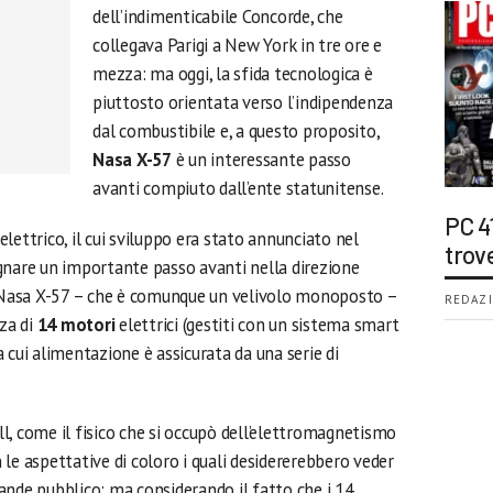
dell’indimenticabile Concorde, che
collegava Parigi a New York in tre ore e
mezza: ma oggi, la sfida tecnologica è
piuttosto orientata verso l’indipendenza
dal combustibile e, a questo proposito,
Nasa X-57
è un interessante passo
avanti compiuto dall’ente statunitense.
PC 4
lettrico, il cui sviluppo era stato annunciato nel
trov
gnare un importante passo avanti nella direzione
l Nasa X-57 – che è comunque un velivolo monoposto –
REDAZI
zza di
14 motori
elettrici (gestiti con un sistema smart
la cui alimentazione è assicurata da una serie di
l, come il fisico che si occupò dell’elettromagnetismo
le aspettative di coloro i quali desidererebbero veder
grande pubblico: ma considerando il fatto che i 14