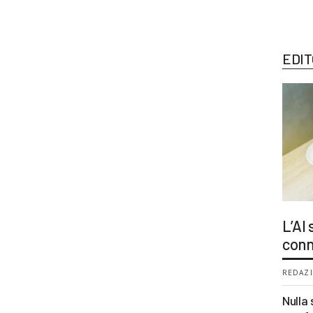
EDIT
L’AI
conn
REDAZI
Nulla 