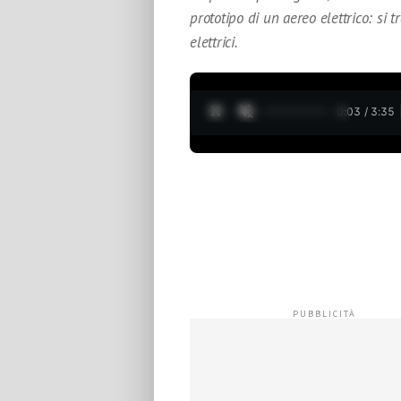
prototipo di un aereo elettrico: si 
elettrici.
0:04 / 3:35