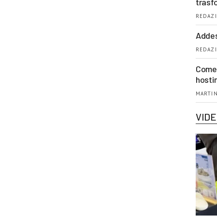
trasf
REDAZI
Addes
REDAZI
Come 
hosti
MARTIN
VID