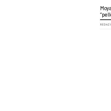
Moya
“pell
REDAZI