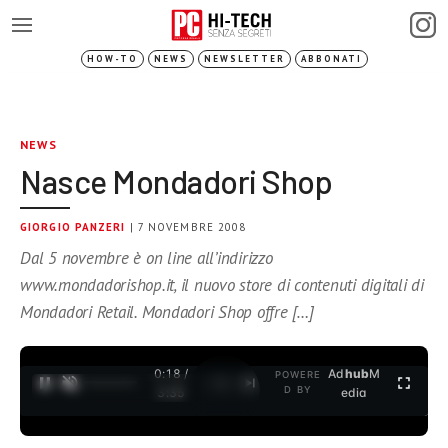
HOW-TO
NEWS
NEWSLETTER
ABBONATI
NEWS
Nasce Mondadori Shop
GIORGIO PANZERI
| 7 NOVEMBRE 2008
Dal 5 novembre è on line all’indirizzo
www.mondadorishop.it, il nuovo store di contenuti digitali di
Mondadori Retail. Mondadori Shop offre […]
0:18 /
Ad
hub
M
POWERE
1
/
2
D BY
3:35
edia