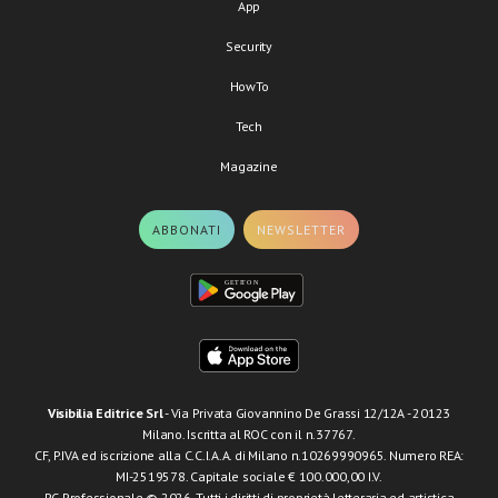
App
Security
HowTo
Tech
Magazine
ABBONATI
NEWSLETTER
Visibilia Editrice Srl
- Via Privata Giovannino De Grassi 12/12A - 20123
Milano. Iscritta al ROC con il n.37767.
CF, P.IVA ed iscrizione alla C.C.I.A.A. di Milano n.10269990965. Numero REA:
MI-2519578. Capitale sociale € 100.000,00 I.V.
PC Professionale © 2026. Tutti i diritti di proprietà letteraria ed artistica