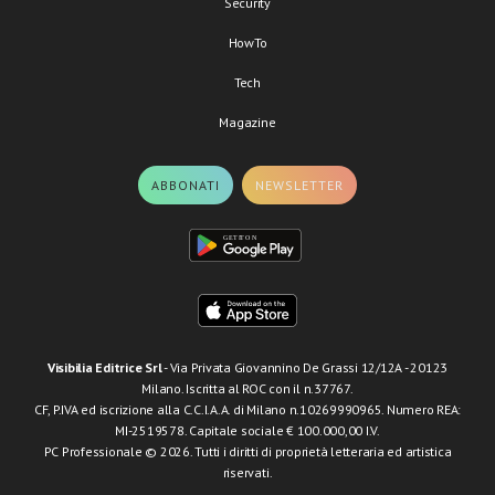
Security
HowTo
Tech
Magazine
ABBONATI
NEWSLETTER
Visibilia Editrice Srl
- Via Privata Giovannino De Grassi 12/12A - 20123
Milano. Iscritta al ROC con il n.37767.
CF, P.IVA ed iscrizione alla C.C.I.A.A. di Milano n.10269990965. Numero REA:
MI-2519578. Capitale sociale € 100.000,00 I.V.
PC Professionale © 2026. Tutti i diritti di proprietà letteraria ed artistica
riservati.