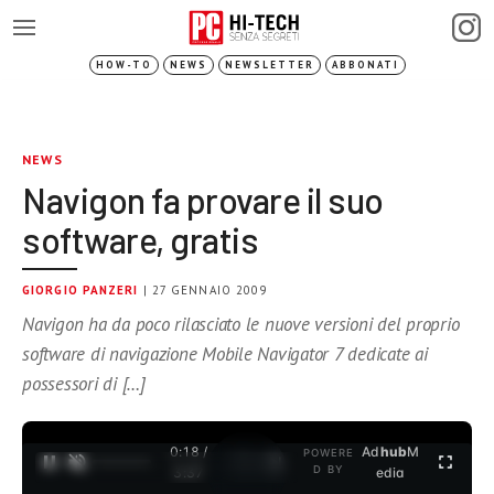
HOW-TO
NEWS
NEWSLETTER
ABBONATI
NEWS
Navigon fa provare il suo
software, gratis
GIORGIO PANZERI
| 27 GENNAIO 2009
Navigon ha da poco rilasciato le nuove versioni del proprio
software di navigazione Mobile Navigator 7 dedicate ai
possessori di […]
0:18 /
Ad
hub
M
POWERE
1
/
2
D BY
3:37
edia