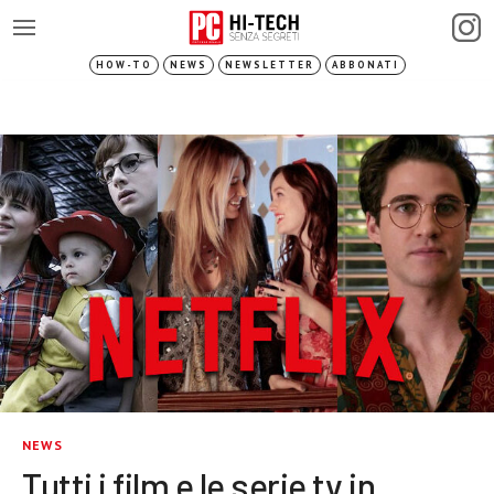
HOW-TO
NEWS
NEWSLETTER
ABBONATI
NEWS
Tutti i film e le serie tv in