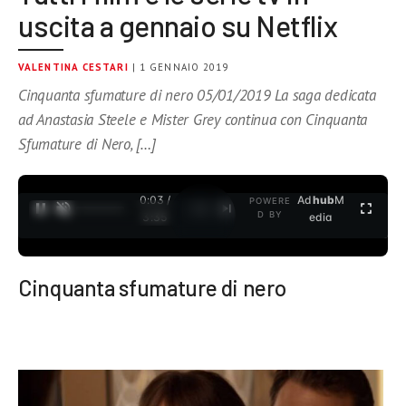
uscita a gennaio su Netflix
VALENTINA CESTARI
| 1 GENNAIO 2019
Cinquanta sfumature di nero 05/01/2019 La saga dedicata
ad Anastasia Steele e Mister Grey continua con Cinquanta
Sfumature di Nero, […]
0:04 /
Ad
hub
M
POWERE
1
/
2
D BY
3:35
edia
Cinquanta sfumature di nero