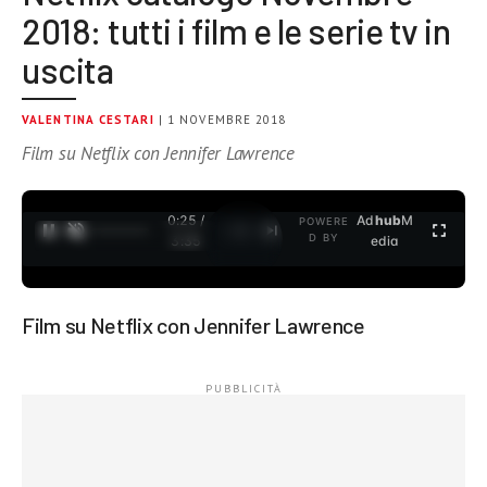
2018: tutti i film e le serie tv in
uscita
VALENTINA CESTARI
| 1 NOVEMBRE 2018
Film su Netflix con Jennifer Lawrence
0:26 /
Ad
hub
M
POWERE
1
/
2
D BY
3:35
edia
Film su Netflix con Jennifer Lawrence