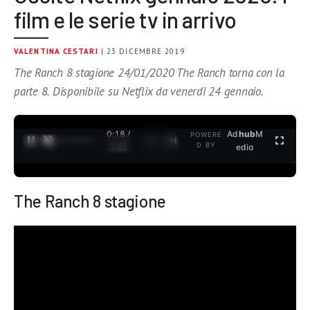
film e le serie tv in arrivo
VALENTINA CESTARI
| 23 DICEMBRE 2019
The Ranch 8 stagione 24/01/2020 The Ranch torna con la
parte 8. Disponibile su Netflix da venerdì 24 gennaio.
0:19 /
Ad
hub
M
POWERE
1
/
2
D BY
3:35
edia
The Ranch 8 stagione