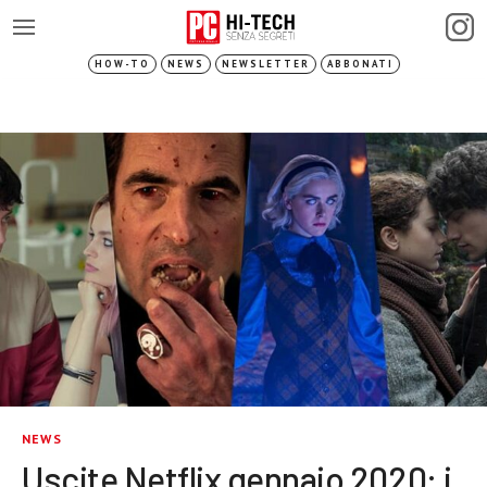
HOW-TO
NEWS
NEWSLETTER
ABBONATI
NEWS
Uscite Netflix gennaio 2020: i