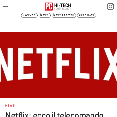
HOW-TO
NEWS
NEWSLETTER
ABBONATI
NEWS
Netflix: ecco il telecomando