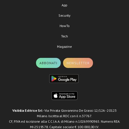
App
Security
HowTo
Tech
Magazine
ABBONATI
NEWSLETTER
Visibilia Editrice Srl
- Via Privata Giovannino De Grassi 12/12A - 20123
Milano. Iscritta al ROC con il n.37767.
CF, P.IVA ed iscrizione alla C.C.I.A.A. di Milano n.10269990965. Numero REA:
MI-2519578. Capitale sociale € 100.000,00 I.V.