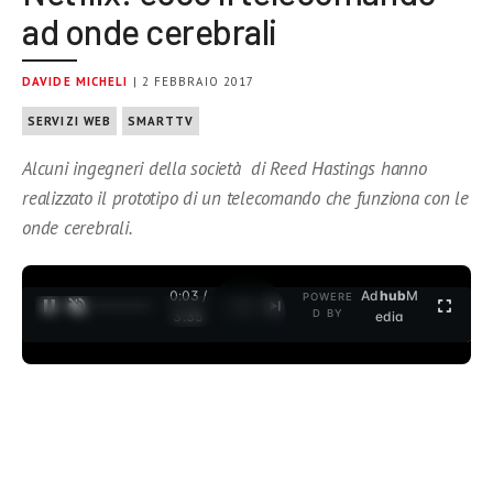
ad onde cerebrali
DAVIDE MICHELI
| 2 FEBBRAIO 2017
SERVIZI WEB
SMARTTV
Alcuni ingegneri della società di Reed Hastings hanno
realizzato il prototipo di un telecomando che funziona con le
onde cerebrali.
0:03 /
Ad
hub
M
POWERE
1
/
2
D BY
3:35
edia