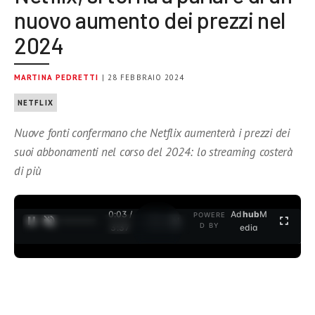
nuovo aumento dei prezzi nel
2024
MARTINA PEDRETTI
| 28 FEBBRAIO 2024
NETFLIX
Nuove fonti confermano che Netflix aumenterà i prezzi dei
suoi abbonamenti nel corso del 2024: lo streaming costerà
di più
0:04 /
Ad
hub
M
POWERE
1
/
2
D BY
3:37
edia