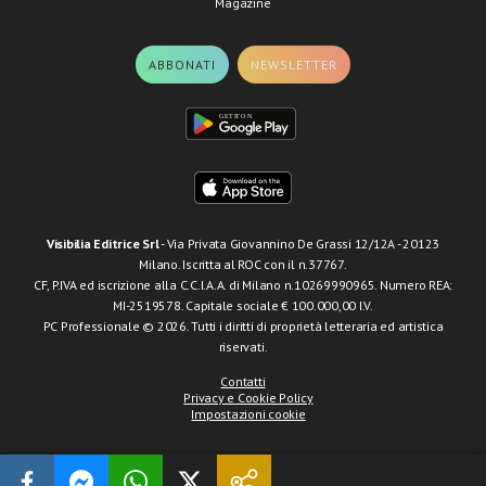
Magazine
ABBONATI
NEWSLETTER
Visibilia Editrice Srl
- Via Privata Giovannino De Grassi 12/12A - 20123
Milano. Iscritta al ROC con il n.37767.
CF, P.IVA ed iscrizione alla C.C.I.A.A. di Milano n.10269990965. Numero REA:
MI-2519578. Capitale sociale € 100.000,00 I.V.
PC Professionale © 2026. Tutti i diritti di proprietà letteraria ed artistica
riservati.
Contatti
Privacy e Cookie Policy
Impostazioni cookie