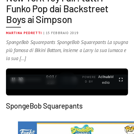
Funko Pop dai Backstreet
Boys ai Simpson
MARTINA PEDRETTI
| 15 FEBBRAIO 2019
SpongeBob Squarepants SpongeBob Squarepants La spugna
più famosa di Bikini Bottom, insieme a Larry la sua lumaca e
la sua […]
0:04 /
Ad
hub
M
POWERE
1
/
2
D BY
3:37
edia
SpongeBob Squarepants