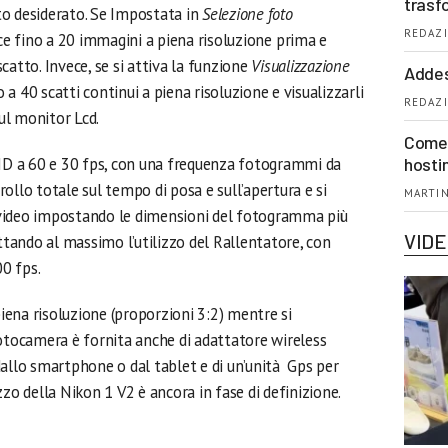
trasf
to desiderato. Se Impostata in
Selezione foto
REDAZI
ce fino a 20 immagini a piena risoluzione prima e
catto. Invece, se si attiva la funzione
Visualizzazione
Addes
o a 40 scatti continui a piena risoluzione e visualizzarli
REDAZI
ul monitor Lcd.
Come 
 HD a 60 e 30 fps, con una frequenza fotogrammi da
hosti
ollo totale sul tempo di posa e sull’apertura e si
MARTIN
video impostando le dimensioni del fotogramma più
VID
uttando al massimo l’utilizzo del Rallentatore, con
00 fps.
piena risoluzione (proporzioni 3:2) mentre si
fotocamera è fornita anche di adattatore wireless
dallo smartphone o dal tablet e di un’unità Gps per
zzo della Nikon 1 V2 è ancora in fase di definizione.