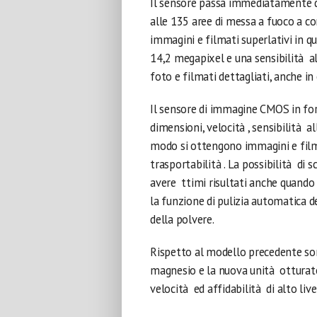
Il sensore passa immediatamente da
alle 135 aree di messa a fuoco a con
immagini e filmati superlativi in q
14,2 megapixel e una sensibilità al
foto e filmati dettagliati, anche in
Il sensore di immagine CMOS in fo
dimensioni, velocità , sensibilità a
modo si ottengono immagini e filmat
trasportabilità . La possibilità di 
avere ttimi risultati anche quando s
la funzione di pulizia automatica 
della polvere.
Rispetto al modello precedente sono
magnesio e la nuova unità otturato
velocità ed affidabilità di alto live