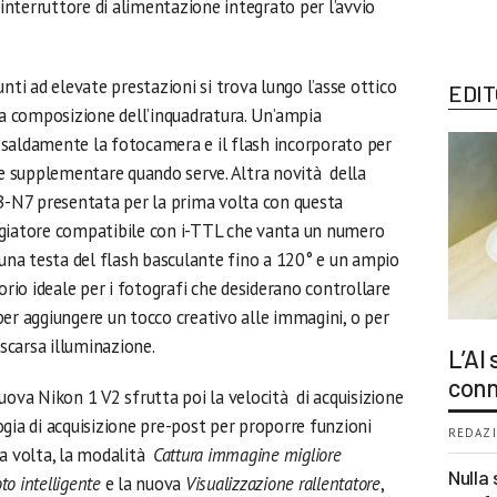
 interruttore di alimentazione integrato per l’avvio
unti
ad elevate prestazioni si trova lungo l’asse ottico
EDIT
la composizione dell’inquadratura. Un’ampia
saldamente la fotocamera e il flash incorporato per
ce supplementare quando serve. Altra novità della
B-N7 presentata per la prima volta con questa
ggiatore compatibile con i-TTL che vanta un numero
 una testa del flash basculante fino a 120° e un ampio
orio ideale per i fotografi che desiderano controllare
 per aggiungere un tocco creativo alle immagini, o per
 scarsa illuminazione.
L’AI
conn
ova Nikon 1 V2 sfrutta poi la velocità di acquisizione
gia di acquisizione pre-post per proporre funzioni
REDAZI
ma volta, la modalità
Cattura immagine migliore
Nulla 
to intelligente
e la nuova
Visualizzazione rallentatore
,