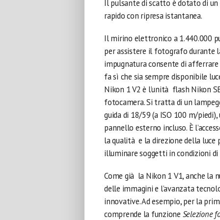
Il pulsante di scatto è dotato di un
rapido con ripresa istantanea.
Il mirino elettronico a 1.440.000 p
per assistere il fotografo durante 
impugnatura consente di afferrare 
fa sì che sia sempre disponibile lu
Nikon 1 V2 è l’unità flash Nikon S
fotocamera. Si tratta di un lampe
guida di 18/59 (a ISO 100 m/piedi),
pannello esterno incluso. È l’access
la qualità e la direzione della luce
illuminare soggetti in condizioni di
Come già la Nikon 1 V1, anche la nu
delle immagini e l’avanzata tecnolo
innovative. Ad esempio, per la pri
comprende la funzione
Selezione fo