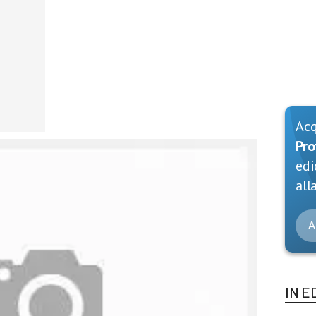
Ac
Pro
edi
alla
A
IN E