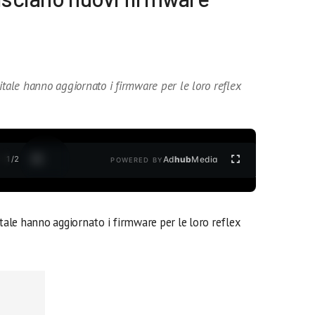
itale hanno aggiornato i firmware per le loro reflex
1
/
2
Ad
hub
Media
POWERED BY
itale hanno aggiornato i firmware per le loro reflex