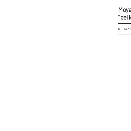
Moya
“pell
REDAZI