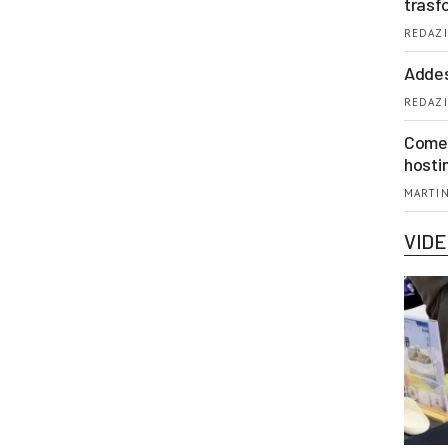
trasf
REDAZI
Addes
REDAZI
Come 
hosti
MARTIN
VID