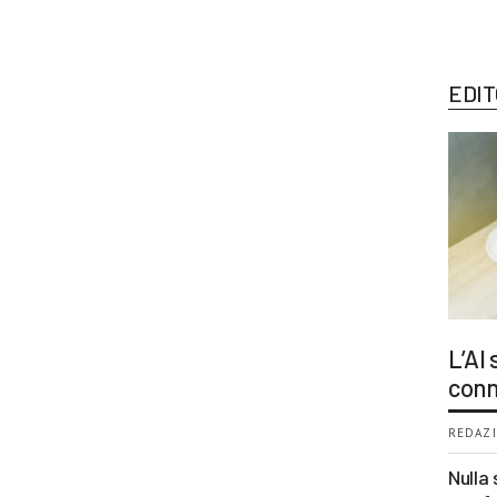
EDIT
L’AI
conn
REDAZI
Nulla 