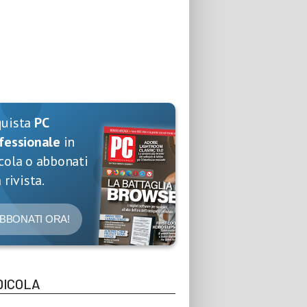
quista
PC
fessionale
in
cola o abbonati
 rivista.
BBONATI ORA!
DICOLA