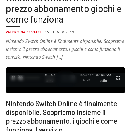
prezzo abbonamento giochi e
come funziona
VALENTINA CESTARI
| 25 GIUGNO 2019
Nintendo Switch Online è finalmente disponibile. Scopriamo
insieme il prezzo abbonamento, i giochi e come funziona il
servizio. Nintendo Switch […]
0:05 /
Ad
hub
M
POWERE
1
/
2
D BY
3:37
edia
Nintendo Switch Online è finalmente
disponibile. Scopriamo insieme il
prezzo abbonamento, i giochi e come
funziona il servizio.