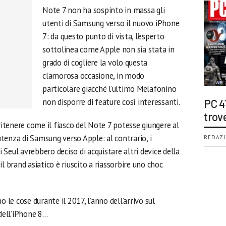
Note 7 non ha sospinto in massa gli
utenti di Samsung verso il nuovo iPhone
7: da questo punto di vista, l’esperto
sottolinea come Apple non sia stata in
grado di cogliere la volo questa
clamorosa occasione, in modo
particolare giacché l’ultimo Melafonino
non disporre di feature così interessanti.
PC 4
trov
 ritenere come il fiasco del Note 7 potesse giungere al
tenza di Samsung verso Apple: al contrario, i
REDAZI
i Seul avrebbero deciso di acquistare altri device della
l brand asiatico è riuscito a riassorbire uno choc
e cose durante il 2017, l’anno dell’arrivo sul
dell’iPhone 8…