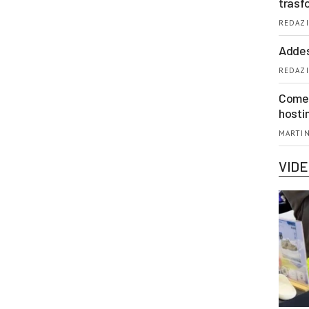
trasf
REDAZI
Addes
REDAZI
Come 
hosti
MARTIN
VID