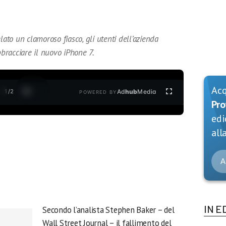
lato un clamoroso fiasco, gli utenti dell’azienda
racciare il nuovo iPhone 7.
Ac
1
/
2
Ad
hub
Media
POWERED BY
Pro
edi
alla
A
IN E
Secondo l’analista Stephen Baker – del
Wall Street Journal – il fallimento del