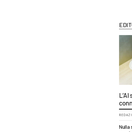
EDIT
L’AI
conn
REDAZI
Nulla 