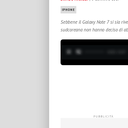
IPHONE
Sebbene il Galaxy Note 7 si sia rive
sudcoreana non hanno deciso di abb
0:04 / 3:37