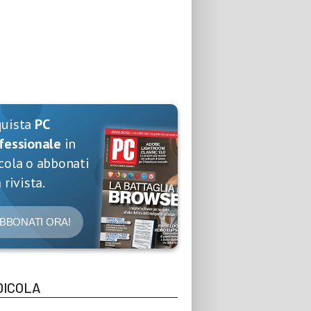
quista
PC
fessionale
in
cola o abbonati
 rivista.
BBONATI ORA!
DICOLA