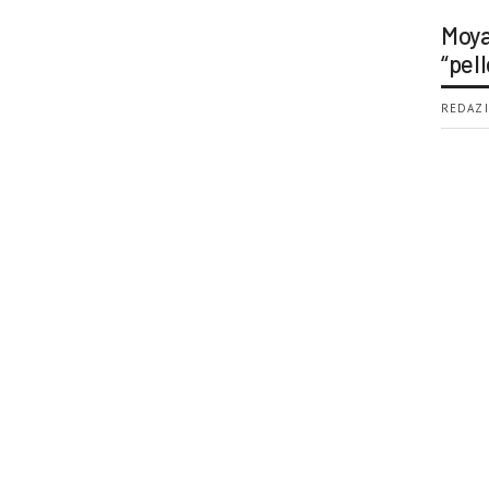
Moya
“pell
REDAZI