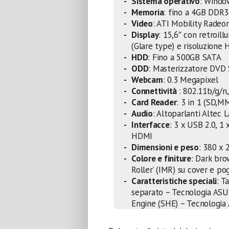
Sistema operativo
: Windo
Memoria
: fino a 4GB DDR3
Video
: ATI Mobility Rad
Display
: 15,6″ con retroil
(Glare type) e risoluzione
HDD
: Fino a 500GB SATA
ODD
: Masterizzatore DVD 
Webcam
: 0.3 Megapixel
Connettività
: 802.11b/g/n
Card Reader
: 3 in 1 (SD,
Audio
: Altoparlanti Altec
Interfacce
: 3 x USB 2.0, 1 
HDMI
Dimensioni e peso
: 380 x 
Colore e finiture
: Dark bro
Roller’ (IMR) su cover e po
Caratteristiche speciali
: T
separato – Tecnologia ASU
Engine (SHE) – Tecnologia