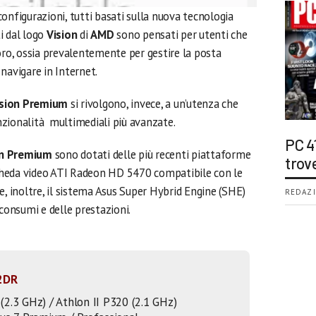
onfigurazioni, tutti basati sulla nuova tecnologia
ti dal logo
Vision
di
AMD
sono pensati per utenti che
oro, ossia prevalentemente per gestire la posta
navigare in Internet.
ision Premium
si rivolgono, invece, a un’utenza che
zionalità multimediali più avanzate.
PC 4
on Premium
sono dotati delle più recenti piattaforme
trov
cheda video ATI Radeon HD 5470 compatibile con le
e, inoltre, il sistema Asus Super Hybrid Engine (SHE)
REDAZI
 consumi e delle prestazioni.
52DR
 (2.3 GHz) / Athlon II P320 (2.1 GHz)