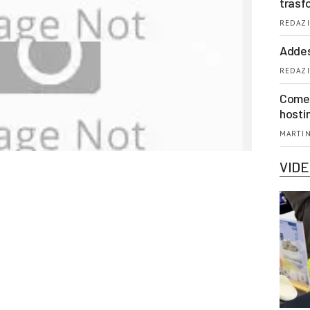
trasf
REDAZI
Addes
REDAZI
Come 
hosti
MARTIN
VID