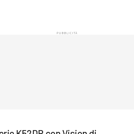
rie K52DR con Vision di