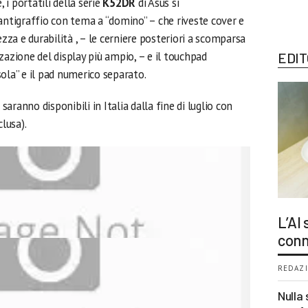
, i portatili della serie
K52DR
di Asus si
antigraffio con tema a “domino” – che riveste cover e
a e durabilità , – le cerniere posteriori a scomparsa
zazione del display più ampio, – e il touchpad
EDIT
isola” e il pad numerico separato.
R
saranno disponibili in Italia dalla fine di luglio con
clusa).
L’AI
conn
REDAZI
Nulla 