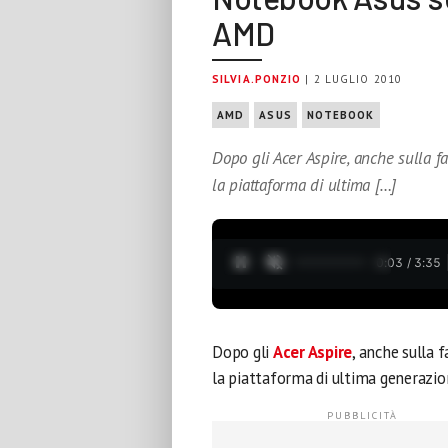
AMD
SILVIA.PONZIO
| 2 LUGLIO 2010
AMD
ASUS
NOTEBOOK
Dopo gli Acer Aspire, anche sulla 
la piattaforma di ultima […]
0:04 / 3:35
Dopo gli
Acer Aspire
, anche sulla 
la piattaforma di ultima generazi