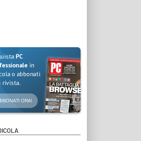
quista
PC
fessionale
in
cola o abbonati
 rivista.
BBONATI ORA!
DICOLA