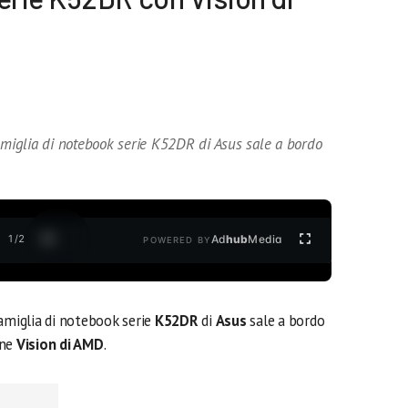
famiglia di notebook serie K52DR di Asus sale a bordo
1
/
2
Ad
hub
Media
POWERED BY
famiglia di notebook serie
K52DR
di
Asus
sale a bordo
one
Vision di AMD
.