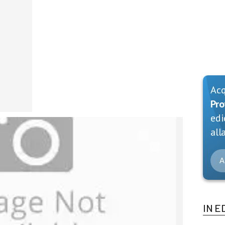
Ac
Pro
edi
alla
A
IN E