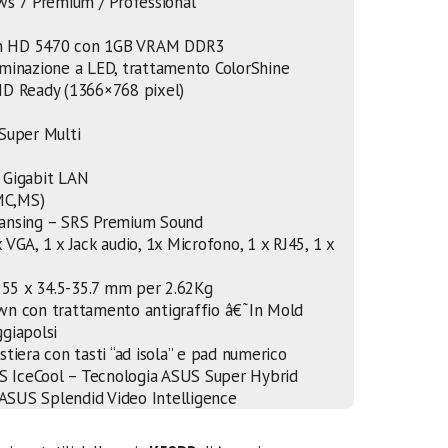
ws 7 Premium / Professional
eon HD 5470 con 1GB VRAM DDR3
luminazione a LED, trattamento ColorShine
 HD Ready (1366×768 pixel)
Super Multi
, Gigabit LAN
MMC,MS)
 Lansing – SRS Premium Sound
x VGA, 1 x Jack audio, 1x Microfono, 1 x RJ45, 1 x
255 x 34.5-35.7 mm per 2.62Kg
wn con trattamento antigraffio â€˜In Mold
ggiapolsi
astiera con tasti “ad isola” e pad numerico
S IceCool – Tecnologia ASUS Super Hybrid
 ASUS Splendid Video Intelligence