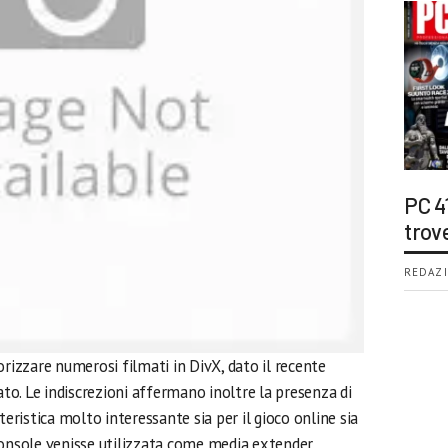
PC 4
trov
REDAZI
orizzare numerosi filmati in DivX, dato il recente
o. Le indiscrezioni affermano inoltre la presenza di
eristica molto interessante sia per il gioco online sia
console venisse utilizzata come media extender.