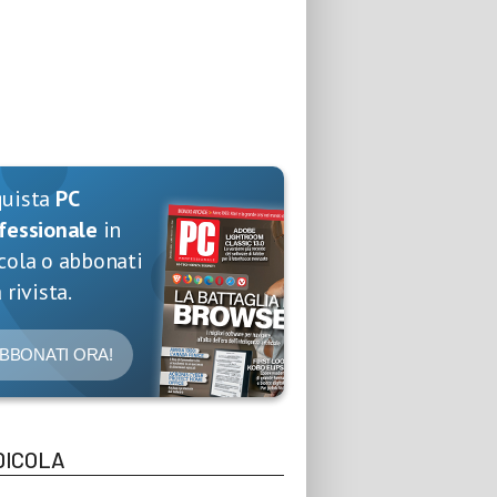
quista
PC
fessionale
in
cola o abbonati
 rivista.
BBONATI ORA!
DICOLA