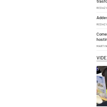
trasf
REDAZI
Addes
REDAZI
Come 
hosti
MARTIN
VID