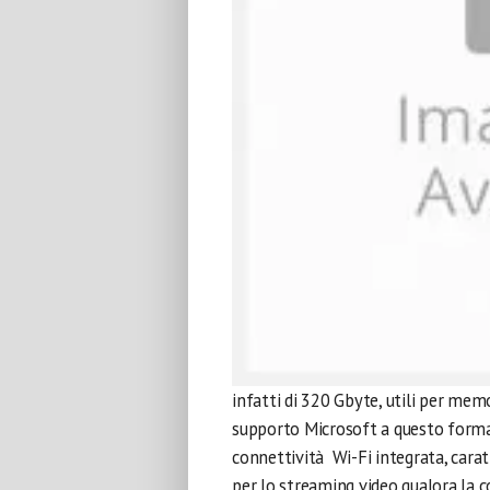
infatti di 320 Gbyte, utili per mem
supporto Microsoft a questo format
connettività Wi-Fi integrata, caratt
per lo streaming video qualora la 