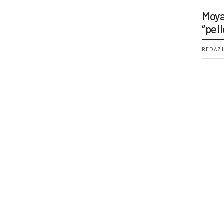
Moya
“pell
REDAZI