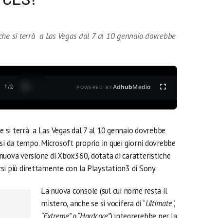
che si terrà a Las Vegas dal 7 al 10 gennaio dovrebbe
1
/
2
Ad
hub
Media
POWERED BY
he si terrà a Las Vegas dal 7 al 10 gennaio dovrebbe
si da tempo. Microsoft proprio in quei giorni dovrebbe
nuova versione di Xbox360, dotata di caratteristiche
si più direttamente con la Playstation3 di Sony.
La nuova console (sul cui nome resta il
mistero, anche se si vocifera di “
Ultimate
“,
“Extreme” o “Hardcore”
) integrerebbe per la