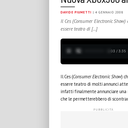
DAVIDE PIUMETTI
| 4 GENNAIO 2008
Il Ces (Consumer Electronic Show) 
essere teatro di […]
0:04 / 3:35
Il Ces (
Consumer Electronic Show
) c
essere teatro di molti annunci atte
infatti finalmente annunciare una 
che le permetterebbero di scontrar