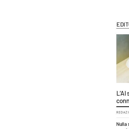
EDIT
L’AI
conn
REDAZI
Nulla 