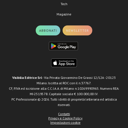
Tech
Magazine
ABBONATI
NEWSLETTER
Visibilia Editrice Srl
- Via Privata Giovannino De Grassi 12/12A - 20123
Milano. Iscritta al ROC con il n.37767.
CF, P.IVA ed iscrizione alla C.C.I.A.A. di Milano n.10269990965. Numero REA:
MI-2519578. Capitale sociale € 100.000,00 I.V.
PC Professionale © 2026. Tutti i diritti di proprietà letteraria ed artistica
riservati.
Contatti
Privacy e Cookie Policy
Impostazioni cookie