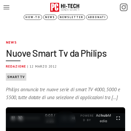
HOW-TO
NEWS
NEWSLETTER
ABBONATI
NEWS
Nuove Smart Tv da Philips
REDAZIONE
| 12 MARZO 2012
SMARTTV
Philips annuncia tre nuove serie di smart TV 4000, 5000 e
5500, tutte dotate di una selezione di applicazioni tra […]
0:03 /
Ad
hub
M
POWERE
1
/
2
D BY
3:35
edia