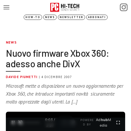
HOW-TO
NEWS
NEWSLETTER
ABBONATI
NEWS
Nuovo firmware Xbox 360:
adesso anche DivX
DAVIDE PIUMETTI
| 4 DICEMBRE 2007
Microsoft mette a disposizione un nuovo aggiornamento per
Xbox 360, che introduce importanti novità sicuramente
molto apprezzate dagli utenti. La […]
0:03 /
Ad
hub
M
POWERE
1
/
2
D BY
3:37
edia