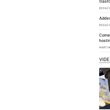
trasf
REDAZI
Addes
REDAZI
Come 
hosti
MARTIN
VID