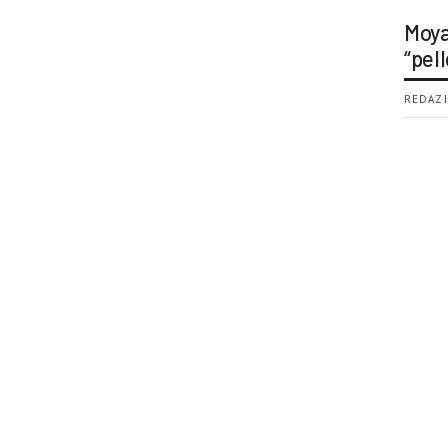
Moya
“pell
REDAZI