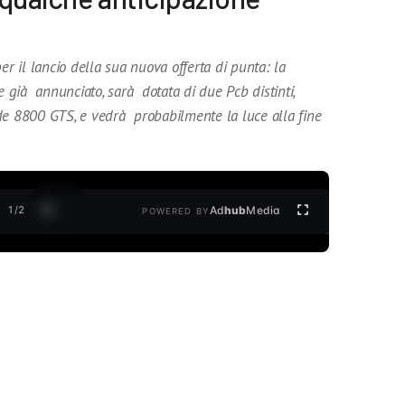
er il lancio della sua nuova offerta di punta: la
già annunciato, sarà dotata di due Pcb distinti,
de 8800 GTS, e vedrà probabilmente la luce alla fine
1
/
2
Ad
hub
Media
POWERED BY