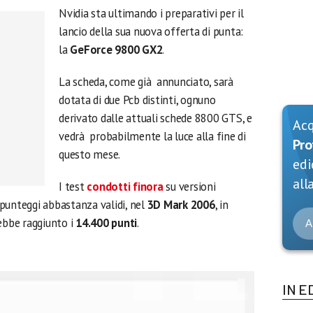
Nvidia sta ultimando i preparativi per il
lancio della sua nuova offerta di punta:
la
GeForce 9800 GX2
.
La scheda, come già annunciato, sarà
dotata di due Pcb distinti, ognuno
derivato dalle attuali schede 8800 GTS, e
Ac
vedrà probabilmente la luce alla fine di
Pro
questo mese.
edi
alla
I test
condotti finora
su versioni
punteggi abbastanza validi, nel
3D Mark 2006
, in
rebbe raggiunto i
14.400 punti
.
A
IN E