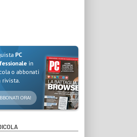
quista
PC
fessionale
in
cola o abbonati
 rivista.
BBONATI ORA!
DICOLA