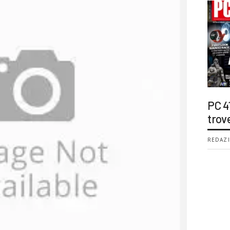
PC 4
trov
REDAZI