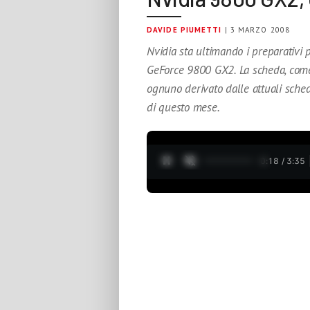
DAVIDE PIUMETTI
| 3 MARZO 2008
Nvidia sta ultimando i preparativi p
GeForce 9800 GX2. La scheda, come 
ognuno derivato dalle attuali sche
di questo mese.
0:19 / 3:35