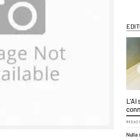
EDIT
L’AI
conn
REDAZI
Nulla 