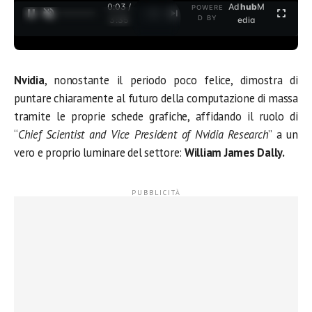
0:04 /
Ad
hub
M
POWERE
1
/
2
D BY
3:35
edia
Nvidia
, nonostante il periodo poco felice, dimostra di
puntare chiaramente al futuro della computazione di massa
tramite le proprie schede grafiche, affidando il ruolo di
“
Chief Scientist and Vice President of Nvidia Research
” a un
vero e proprio luminare del settore:
William James
Dally.