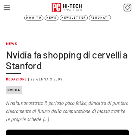
HOW-TO
NEWS
NEWSLETTER
ABBONATI
NEWS
Nvidia fa shopping di cervelli a
Stanford
REDAZIONE
| 29 GENNAIO 2009
NVIDIA
Nvidia, nonostante il periodo poco felice, dimostra di puntare
chiaramente al futuro della computazione di massa tramite
le proprie schede […]