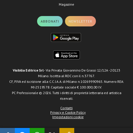
Magazine
ABBONATI
NEWSLETTER
Visibilia Editrice Srl
- Via Privata Giovannino De Grassi 12/12A - 20123
Milano. Iscritta al ROC con il n.37767.
CF, P.IVA ed iscrizione alla C.C.I.A.A. di Milano n.10269990965. Numero REA:
MI-2519578. Capitale sociale € 100.000,00 I.V.
PC Professionale © 2026. Tutti i diritti di proprietà letteraria ed artistica
riservati.
Contatti
Privacy e Cookie Policy
Impostazioni cookie