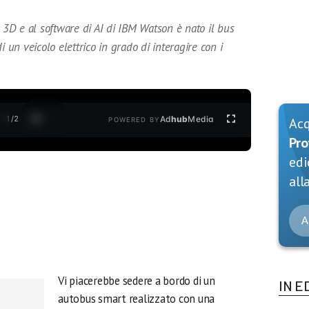
e 3D e al software di AI di IBM Watson è nato il bus
i un veicolo elettrico in grado di interagire con i
1
/
2
Ad
hub
Media
Ac
POWERED BY
Pro
edi
alla
A
Vi piacerebbe sedere a bordo di un
IN E
autobus smart realizzato con una