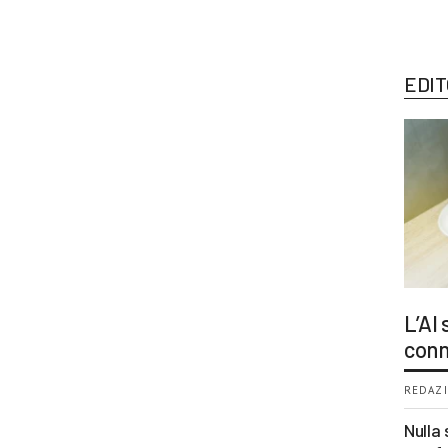
EDIT
L’AI
conn
REDAZI
Nulla 