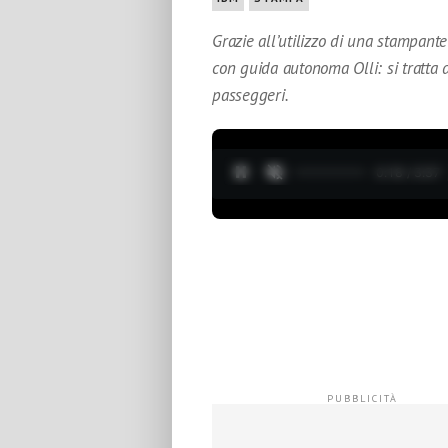
Grazie all’utilizzo di una stampant
con guida autonoma Olli: si tratta d
passeggeri.
0:19 / 3:37