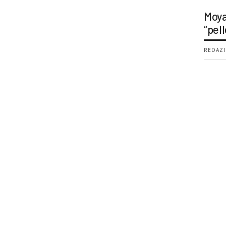
Moya
“pell
REDAZI