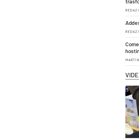
trasf
REDAZI
Addes
REDAZI
Come 
hosti
MARTIN
VID