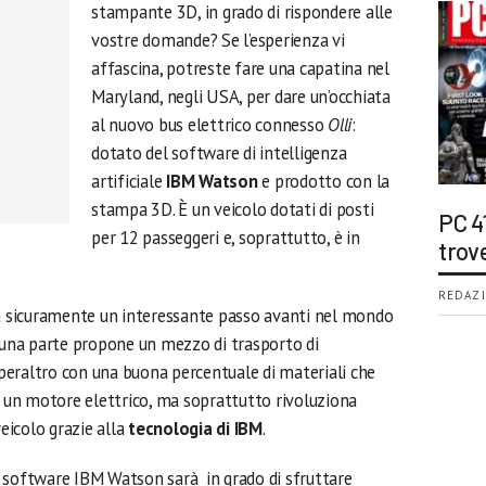
stampante 3D, in grado di rispondere alle
vostre domande? Se l’esperienza vi
affascina, potreste fare una capatina nel
Maryland, negli USA, per dare un’occhiata
al nuovo bus elettrico connesso
Olli
:
dotato del software di intelligenza
artificiale
IBM Watson
e prodotto con la
stampa 3D. È un veicolo dotati di posti
PC 4
per 12 passeggeri e, soprattutto, è in
trov
REDAZI
 sicuramente un interessante passo avanti nel mondo
 una parte propone un mezzo di trasporto di
eraltro con una buona percentuale di materiali che
i un motore elettrico, ma soprattutto rivoluziona
veicolo grazie alla
tecnologia di IBM
.
del software IBM Watson sarà in grado di sfruttare