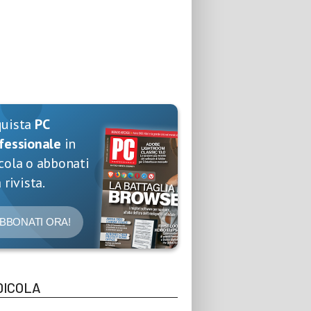
quista
PC
fessionale
in
cola o abbonati
 rivista.
BBONATI ORA!
DICOLA