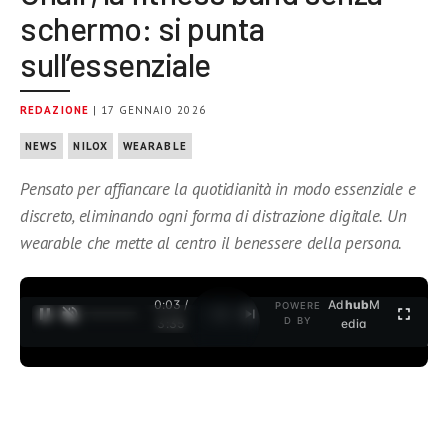
schermo: si punta
sull’essenziale
REDAZIONE
| 17 GENNAIO 2026
NEWS
NILOX
WEARABLE
Pensato per affiancare la quotidianità in modo essenziale e
discreto, eliminando ogni forma di distrazione digitale. Un
wearable che mette al centro il benessere della persona.
0:04 /
Ad
hub
M
POWERE
1
/
2
D BY
3:35
edia