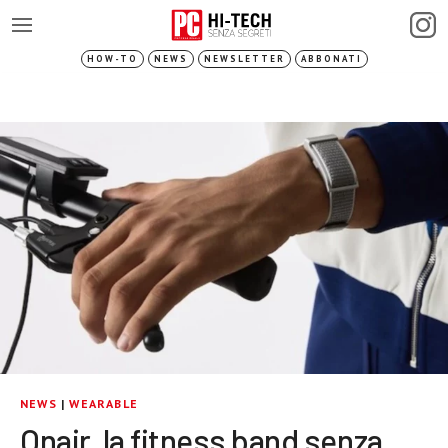
HOW-TO
NEWS
NEWSLETTER
ABBONATI
NEWS
|
WEARABLE
Onair, la fitness band senza