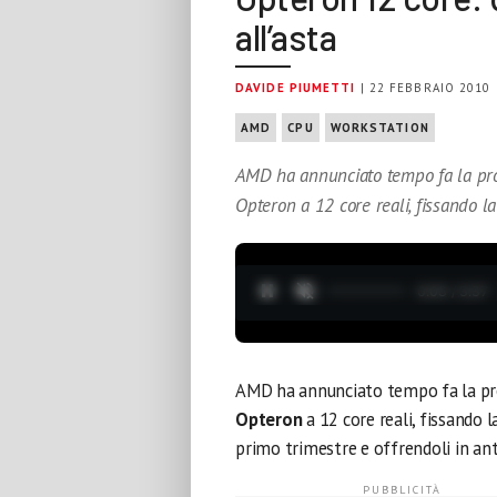
all’asta
DAVIDE PIUMETTI
| 22 FEBBRAIO 2010
AMD
CPU
WORKSTATION
AMD ha annunciato tempo fa la prop
Opteron a 12 core reali, fissando la
0:04 / 3:37
AMD ha annunciato tempo fa la pro
Opteron
a 12 core reali, fissando 
primo trimestre e offrendoli in ant