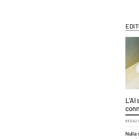
EDIT
L’AI
conn
REDAZI
Nulla 