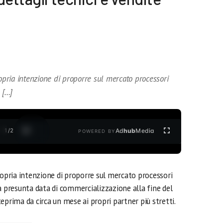
ria intenzione di proporre sul mercato processori
 […]
1
/
2
Ad
hub
Media
POWERED BY
pria intenzione di proporre sul mercato processori
la presunta data di commercializzazione alla fine del
eprima da circa un mese ai propri partner più stretti.