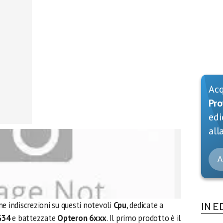
Ac
Pro
edi
alla
A
e indiscrezioni su questi notevoli
Cpu
, dedicate a
IN E
G34
e battezzate
Opteron 6xxx
. Il primo prodotto è il