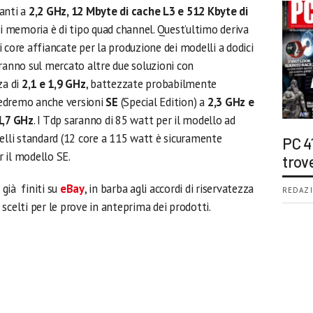
anti a
2,2 GHz, 12 Mbyte di cache L3 e 512 Kbyte di
 di memoria è di tipo quad channel. Quest’ultimo deriva
ei core affiancate per la produzione dei modelli a dodici
eranno sul mercato altre due soluzioni con
za di
2,1 e 1,9 GHz
, battezzate probabilmente
vedremo anche versioni
SE
(Special Edition) a
2,3 GHz e
1,7 GHz
. I Tdp saranno di 85 watt per il modello ad
elli standard (12 core a 115 watt è sicuramente
PC 4
 il modello SE.
trov
già finiti su
eBay
, in barba agli accordi di riservatezza
REDAZI
scelti per le prove in anteprima dei prodotti.