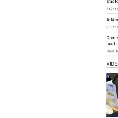
trasf
REDAZI
Addes
REDAZI
Come 
hosti
MARTIN
VID