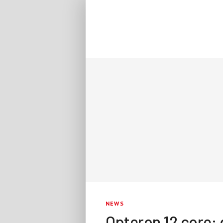
NEWS
Opteron 12 core: d