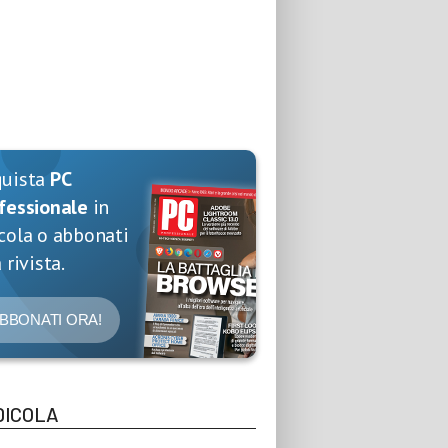
quista
PC
fessionale
in
cola o abbonati
 rivista.
BBONATI ORA!
DICOLA