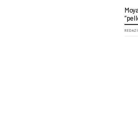
Moya
“pell
REDAZI