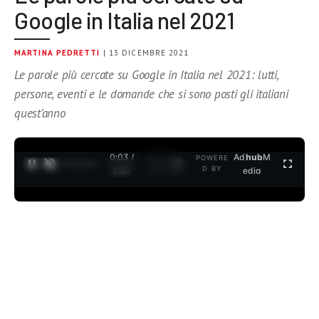
Google in Italia nel 2021
MARTINA PEDRETTI
| 13 DICEMBRE 2021
Le parole più cercate su Google in Italia nel 2021: lutti,
persone, eventi e le domande che si sono posti gli italiani
quest’anno
0:04 /
Ad
hub
M
POWERE
1
/
2
D BY
3:37
edia