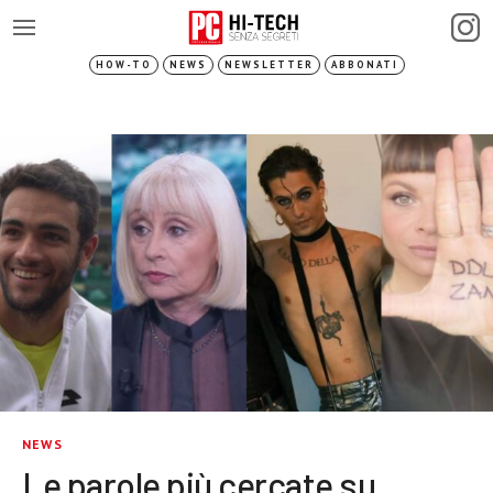
HOW-TO
NEWS
NEWSLETTER
ABBONATI
NEWS
Le parole più cercate su