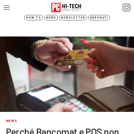
HOW-TO
NEWS
NEWSLETTER
ABBONATI
NEWS
Perché Bancomat e POS non