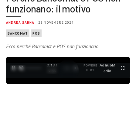
funzionano: il motivo
ANDREA SANNA
| 29 NOVEMBRE 2024
BANCOMAT
POS
Ecco perché Bancomat e POS non funzionano
0:19 /
Ad
hub
M
POWERE
1
/
2
D BY
3:35
edia