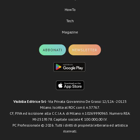
HowTo
Tech
Magazine
ABBONATI
NEWSLETTER
Visibilia Editrice Srl
- Via Privata Giovannino De Grassi 12/12A - 20123
Milano. Iscritta al ROC con il n.37767.
CF, P.IVA ed iscrizione alla C.C.I.A.A. di Milano n.10269990965. Numero REA:
MI-2519578. Capitale sociale € 100.000,00 I.V.
PC Professionale © 2026. Tutti i diritti di proprietà letteraria ed artistica
riservati.