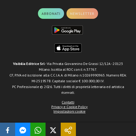
ABBONATI
NEWSLETTER
Visibilia Editrice Srl
- Via Privata Giovannino De Grassi 12/12A - 20123
Milano. Iscritta al ROC con il n.37767.
CF, P.IVA ed iscrizione alla C.C.I.A.A. di Milano n.10269990965. Numero REA:
MI-2519578. Capitale sociale € 100.000,00 I.V.
PC Professionale © 2026. Tutti i diritti di proprietà letteraria ed artistica
riservati.
Contatti
Privacy e Cookie Policy
Impostazioni cookie