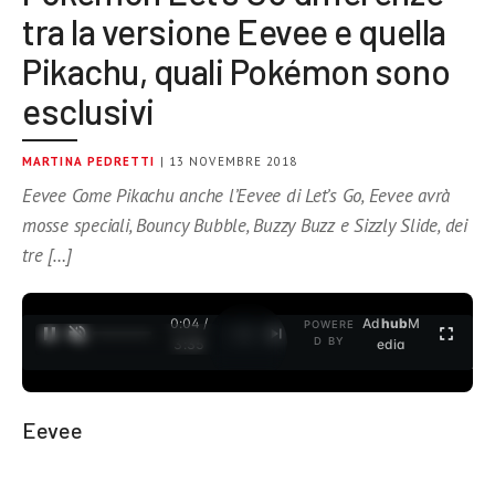
tra la versione Eevee e quella
Pikachu, quali Pokémon sono
esclusivi
MARTINA PEDRETTI
| 13 NOVEMBRE 2018
Eevee Come Pikachu anche l’Eevee di Let’s Go, Eevee avrà
mosse speciali, Bouncy Bubble, Buzzy Buzz e Sizzly Slide, dei
tre […]
0:04 /
Ad
hub
M
POWERE
1
/
2
D BY
3:35
edia
Eevee