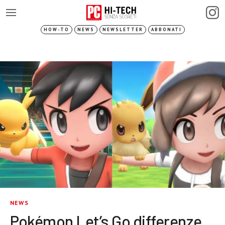
HOW-TO
NEWS
NEWSLETTER
ABBONATI
NEWS
Pokémon Let’s Go differenze