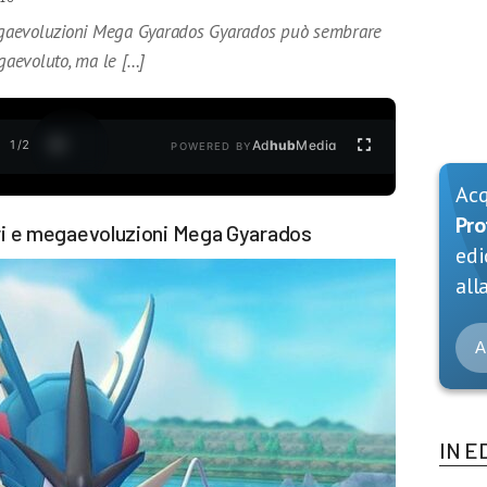
gaevoluzioni Mega Gyarados Gyarados può sembrare
aevoluto, ma le […]
1
/
2
Ad
hub
Media
POWERED BY
Ac
Pro
i e megaevoluzioni Mega Gyarados
edi
alla
A
IN E