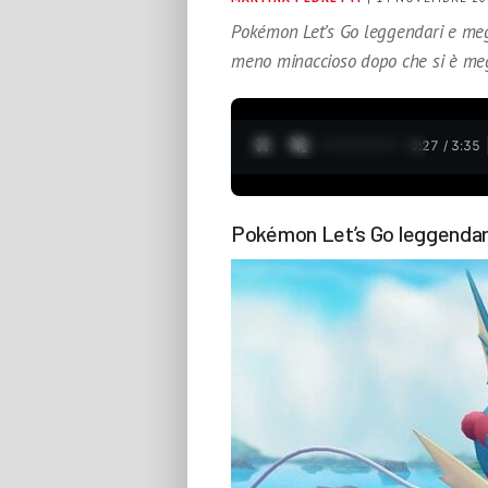
Pokémon Let’s Go leggendari e me
meno minaccioso dopo che si è meg
0:28 / 3:35
Pokémon Let’s Go leggendar