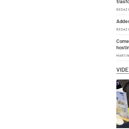
trasf
REDAZI
Addes
REDAZI
Come 
hosti
MARTIN
VID