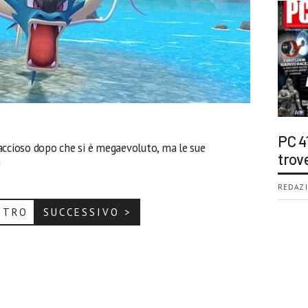
PC 4
cioso dopo che si è megaevoluto, ma le sue
trov
!
REDAZI
ETRO
SUCCESSIVO >