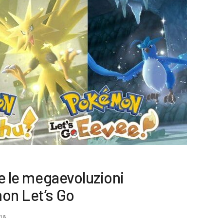
 e le megaevoluzioni
on Let’s Go
18