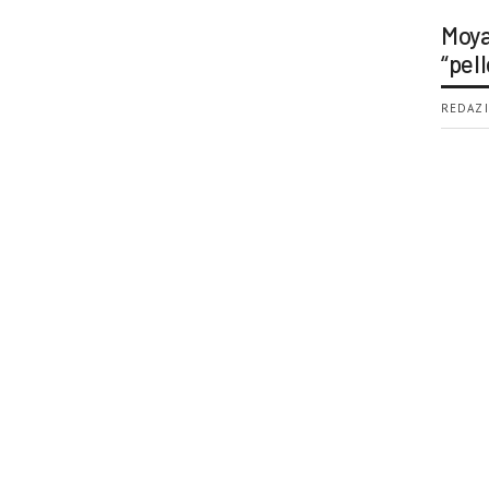
Moya
“pell
REDAZI