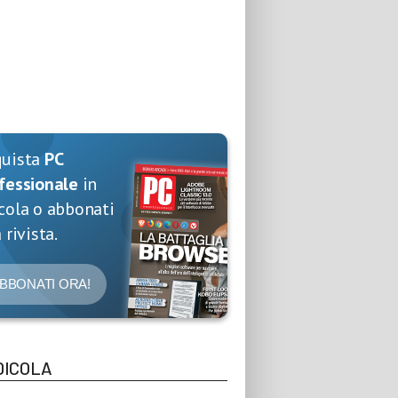
quista
PC
fessionale
in
cola o abbonati
 rivista.
BBONATI ORA!
DICOLA