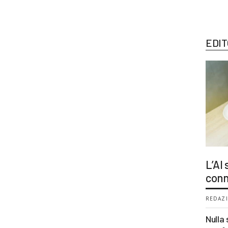
EDIT
L’AI
conn
REDAZI
Nulla 