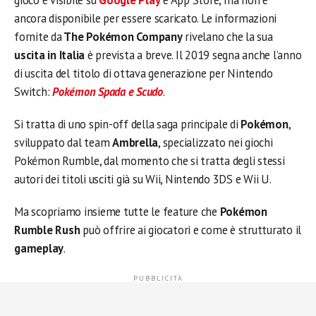
gioco è visibile su
Google Play
e App Store, ma non è
ancora disponibile per essere scaricato. Le informazioni
fornite da
The Pokémon Company
rivelano che la sua
uscita in Italia
è prevista a breve. Il 2019 segna anche l’anno
di uscita del titolo di ottava generazione per Nintendo
Switch:
Pokémon Spada e Scudo
.
Si tratta di uno spin-off della saga principale di
Pokémon
,
sviluppato dal team
Ambrella
, specializzato nei giochi
Pokémon Rumble, dal momento che si tratta degli stessi
autori dei titoli usciti già su Wii, Nintendo 3DS e Wii U.
Ma scopriamo insieme tutte le feature che
Pokémon
Rumble Rush
può offrire ai giocatori e come è strutturato il
gameplay
.