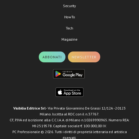
Security
HowTo
Tech
Magazine
ABBONATI
NEWSLETTER
Visibilia Editrice Srl
- Via Privata Giovannino De Grassi 12/12A - 20123
Milano. Iscritta al ROC con il n.37767.
CF, P.IVA ed iscrizione alla C.C.I.A.A. di Milano n.10269990965. Numero REA:
MI-2519578. Capitale sociale € 100.000,00 I.V.
PC Professionale © 2026. Tutti i diritti di proprietà letteraria ed artistica
riservati.