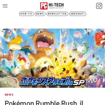
HOW-TO
NEWS
NEWSLETTER
ABBONATI
NEWS
Pokémon Rumble Rush, il