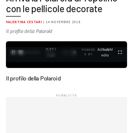
con le pellicole decorate
VALENTINA CESTARI
| 14 NOVEMBRE 2018
Il profilo della Polaroid
0:27 /
Ad
hub
M
POWERE
1
/
2
D BY
3:35
edia
Il profilo della Polaroid