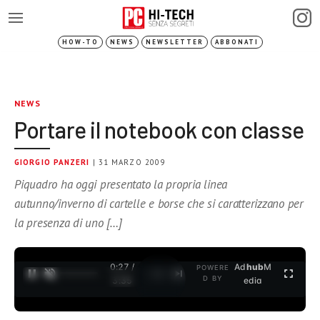
HOW-TO
NEWS
NEWSLETTER
ABBONATI
NEWS
Portare il notebook con classe
GIORGIO PANZERI
| 31 MARZO 2009
Piquadro ha oggi presentato la propria linea
autunno/inverno di cartelle e borse che si caratterizzano per
la presenza di uno […]
0:27 /
Ad
hub
M
POWERE
1
/
2
D BY
3:35
edia