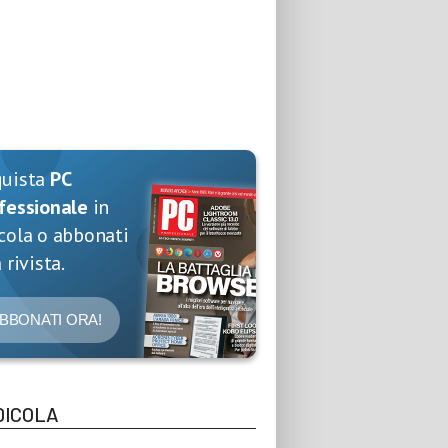
quista
PC
fessionale
in
cola o abbonati
 rivista.
BBONATI ORA!
DICOLA