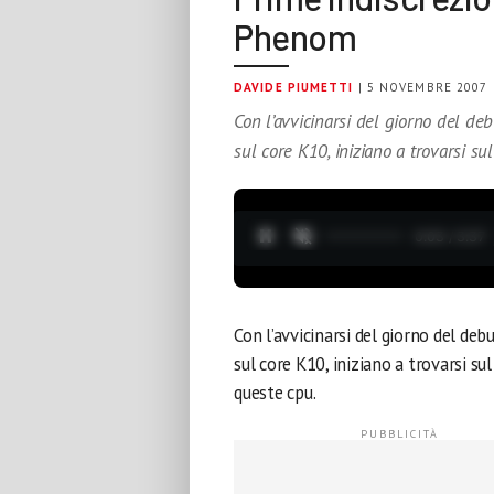
Phenom
DAVIDE PIUMETTI
| 5 NOVEMBRE 2007
Con l’avvicinarsi del giorno del de
sul core K10, iniziano a trovarsi sul
0:04 / 3:37
Con l’avvicinarsi del giorno del de
sul core K10, iniziano a trovarsi su
queste cpu.