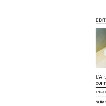
EDIT
L’AI
conn
REDAZI
Nulla 