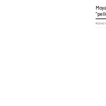
Moya
“pell
REDAZI