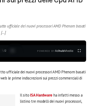
butto ufficiale dei nuovi processori AMD Phenom basati
 […]
1
/
2
Ad
hub
Media
POWERED BY
butto ufficiale dei nuovi processori AMD Phenom basati
l web le prime indiscrezioni sui prezzi commerciali di
Il sito
ISA Hardware
ha infatti messo a
listino tre modelli dei nuovi processori,