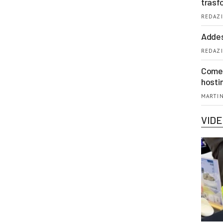
trasf
REDAZI
Addes
REDAZI
Come 
hosti
MARTIN
VID