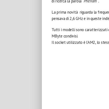
di ricerca la parola
“Phenom
“
.
La prima novità riguarda la freque
pensava di 2,6 GHz e in queste indi
Tutti i modelli sono caratterizzati
MByte condivisi.
Il socket utilizzato è l’AM2, lo st