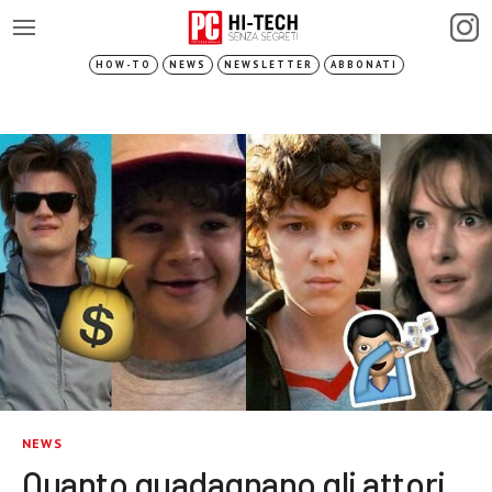
HOW-TO
NEWS
NEWSLETTER
ABBONATI
NEWS
Quanto guadagnano gli attori