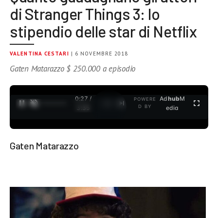
di Stranger Things 3: lo
stipendio delle star di Netflix
VALENTINA CESTARI
| 6 NOVEMBRE 2018
Gaten Matarazzo $ 250.000 a episodio
0:28 /
Ad
hub
M
POWERE
1
/
2
D BY
3:35
edia
Gaten Matarazzo