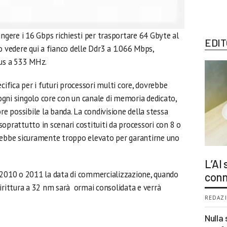
ungere i 16 Gbps richiesti per trasportare 64 Gbyte al
EDIT
vedere qui a fianco delle Ddr3 a 1.066 Mbps,
bus a 533 MHz.
cifica per i futuri processori multi core, dovrebbe
gni singolo core con un canale di memoria dedicato,
re possibile la banda. La condivisione della stessa
oprattutto in scenari costituiti da processori con 8 o
 sarebbe sicuramente troppo elevato per garantirne uno
L’AI
 2010 o 2011 la data di commercializzazione, quando
conn
dirittura a 32 nm sarà ormai consolidata e verrà
REDAZI
Nulla 