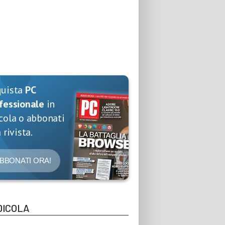
quista
PC
fessionale
in
cola o abbonati
 rivista.
BBONATI ORA!
DICOLA