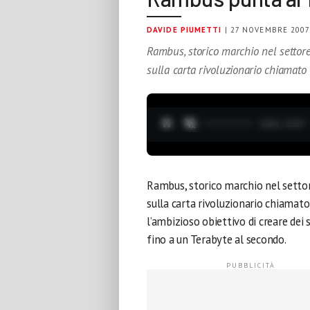
DAVIDE PIUMETTI
| 27 NOVEMBRE 200
Rambus, storico marchio nel settor
sulla carta rivoluzionario chiamato 
0:05 / 3:37
Rambus, storico marchio nel setto
sulla carta rivoluzionario chiamato
l’ambizioso obiettivo di creare de
fino a un Terabyte al secondo.