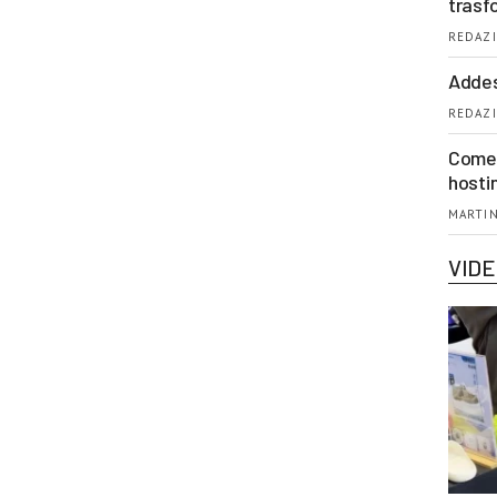
trasf
REDAZI
Addes
REDAZI
Come 
hosti
MARTIN
VID