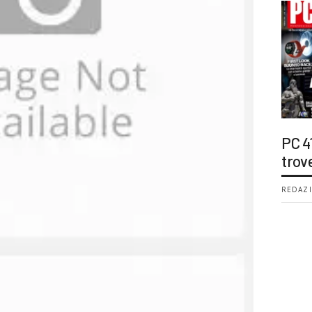
PC 4
trov
REDAZI