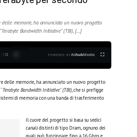
7
e delle memorie, ha annunciato un nuovo progetto
“Terabyte Bandwidth Initiative” (TBI), […]
1
/
2
Ad
hub
Media
POWERED BY
re delle memorie, ha annunciato un nuovo progetto
 “
Terabyte Bandwidth Initiative
”
(TBI)
, che si prefigge
i sistemi di memoria con una banda di trasferimento
Il cuore del progetto si basa su sedici
canali distinti di tipo Dram, ognuno dei
quali può funzionare fino a 16 Gbps e