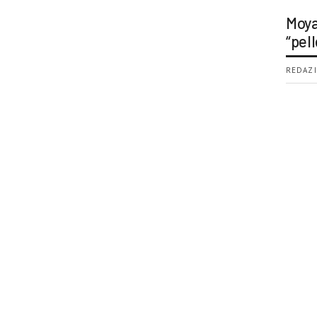
Moya
“pell
REDAZI