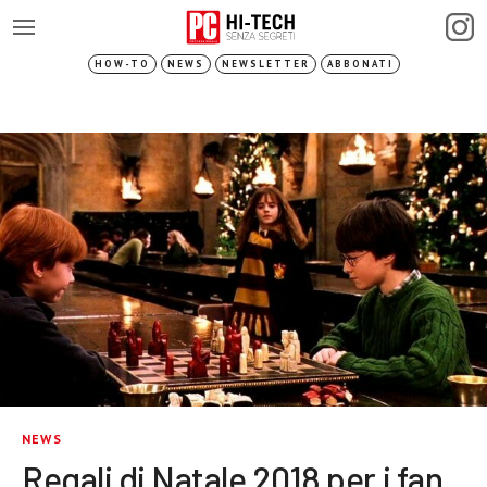
HOW-TO
NEWS
NEWSLETTER
ABBONATI
NEWS
Regali di Natale 2018 per i fan