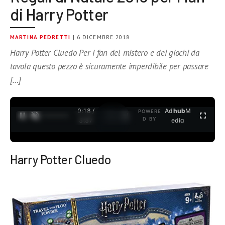
di Harry Potter
MARTINA PEDRETTI
| 6 DICEMBRE 2018
Harry Potter Cluedo Per i fan del mistero e dei giochi da
tavola questo pezzo è sicuramente imperdibile per passare
[…]
0:18 /
Ad
hub
M
POWERE
1
/
2
D BY
3:37
edia
Harry Potter Cluedo