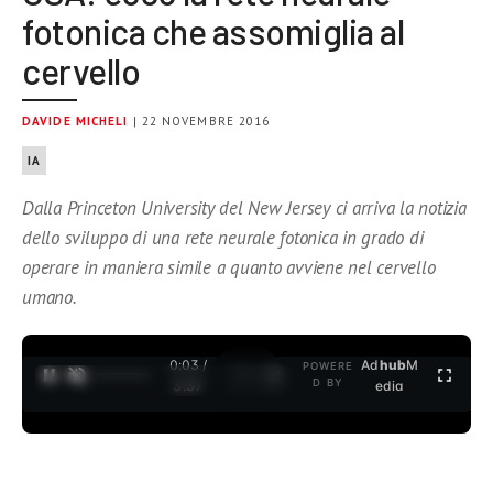
fotonica che assomiglia al
cervello
DAVIDE MICHELI
| 22 NOVEMBRE 2016
IA
Dalla Princeton University del New Jersey ci arriva la notizia
dello sviluppo di una rete neurale fotonica in grado di
operare in maniera simile a quanto avviene nel cervello
umano.
0:04 /
Ad
hub
M
POWERE
1
/
2
D BY
3:37
edia