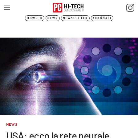
HOW-TO
NEWS
NEWSLETTER
ABBONATI
NEWS
USA: ecco la rete neurale