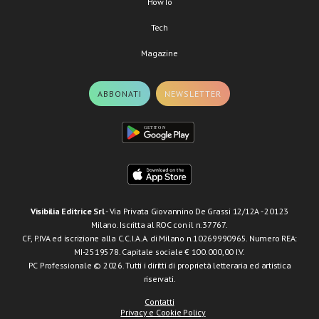
HowTo
Tech
Magazine
ABBONATI
NEWSLETTER
Visibilia Editrice Srl
- Via Privata Giovannino De Grassi 12/12A - 20123
Milano. Iscritta al ROC con il n.37767.
CF, P.IVA ed iscrizione alla C.C.I.A.A. di Milano n.10269990965. Numero REA:
MI-2519578. Capitale sociale € 100.000,00 I.V.
PC Professionale © 2026. Tutti i diritti di proprietà letteraria ed artistica
riservati.
Contatti
Privacy e Cookie Policy