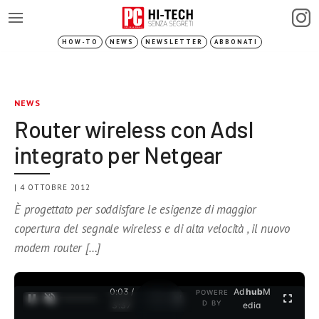
HOW-TO
NEWS
NEWSLETTER
ABBONATI
NEWS
Router wireless con Adsl
integrato per Netgear
| 4 OTTOBRE 2012
È progettato per soddisfare le esigenze di maggior
copertura del segnale wireless e di alta velocità , il nuovo
modem router […]
0:03 /
Ad
hub
M
POWERE
1
/
2
D BY
3:37
edia