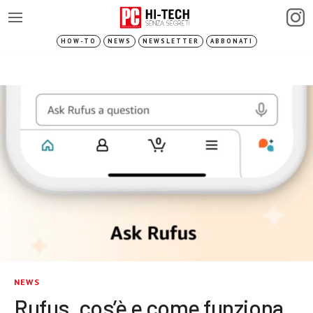
HOW-TO
NEWS
NEWSLETTER
ABBONATI
NEWS
Rufus, cos’è e come funziona