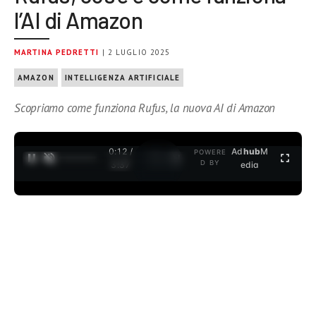
l’AI di Amazon
MARTINA PEDRETTI
| 2 LUGLIO 2025
AMAZON
INTELLIGENZA ARTIFICIALE
Scopriamo come funziona Rufus, la nuova AI di Amazon
0:12 /
Ad
hub
M
POWERE
1
/
2
D BY
3:37
edia