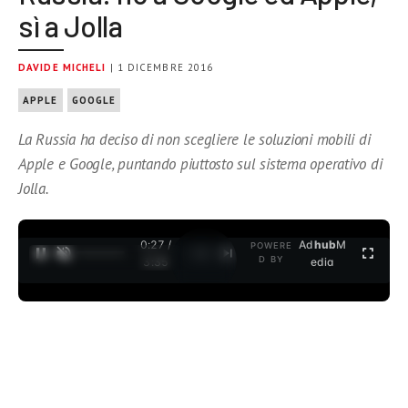
sì a Jolla
DAVIDE MICHELI
| 1 DICEMBRE 2016
APPLE
GOOGLE
La Russia ha deciso di non scegliere le soluzioni mobili di
Apple e Google, puntando piuttosto sul sistema operativo di
Jolla.
0:27 /
Ad
hub
M
POWERE
1
/
2
D BY
3:35
edia