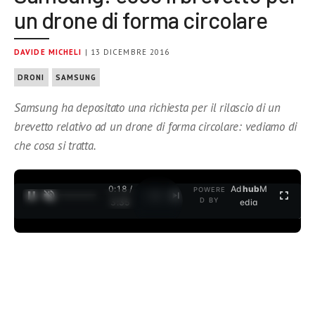
un drone di forma circolare
DAVIDE MICHELI
| 13 DICEMBRE 2016
DRONI
SAMSUNG
Samsung ha depositato una richiesta per il rilascio di un
brevetto relativo ad un drone di forma circolare: vediamo di
che cosa si tratta.
0:18 /
Ad
hub
M
POWERE
1
/
2
D BY
3:35
edia