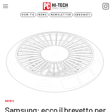
HOW-TO
NEWS
NEWSLETTER
ABBONATI
NEWS
Samsung: ecco il brevetto per