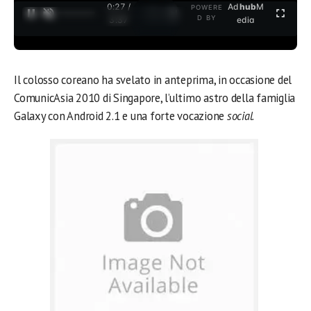
0:28 /
Ad
hub
M
POWERE
1
/
2
D BY
3:37
edia
Il colosso coreano ha svelato in anteprima, in occasione del
ComunicAsia 2010 di Singapore, l’ultimo astro della famiglia
Galaxy con Android 2.1 e una forte vocazione
social
.