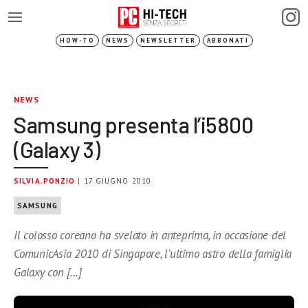
HOW-TO
NEWS
NEWSLETTER
ABBONATI
NEWS
Samsung presenta l’i5800
(Galaxy 3)
SILVIA.PONZIO
| 17 GIUGNO 2010
SAMSUNG
Il colosso coreano ha svelato in anteprima, in occasione del
ComunicAsia 2010 di Singapore, l’ultimo astro della famiglia
Galaxy con […]