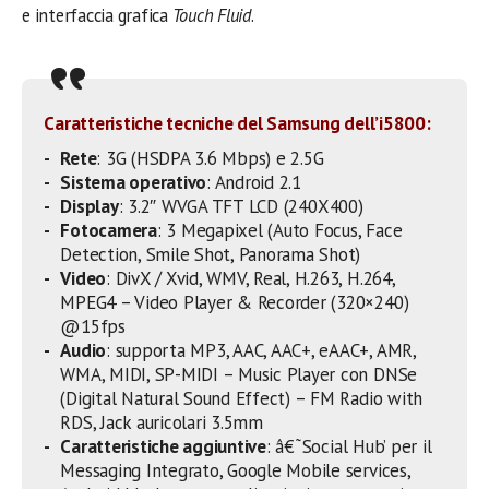
e interfaccia grafica
Touch Fluid
.
Caratteristiche tecniche del Samsung dell’i5800:
Rete
: 3G (HSDPA 3.6 Mbps) e 2.5G
Sistema operativo
: Android 2.1
Display
: 3.2″ WVGA TFT LCD (240X400)
Fotocamera
: 3 Megapixel (Auto Focus, Face
Detection, Smile Shot, Panorama Shot)
Video
: DivX / Xvid, WMV, Real, H.263, H.264,
MPEG4 – Video Player & Recorder (320×240)
@15fps
Audio
: supporta MP3, AAC, AAC+, eAAC+, AMR,
WMA, MIDI, SP-MIDI – Music Player con DNSe
(Digital Natural Sound Effect) – FM Radio with
RDS, Jack auricolari 3.5mm
Caratteristiche aggiuntive
: â€˜Social Hub’ per il
Messaging Integrato, Google Mobile services,