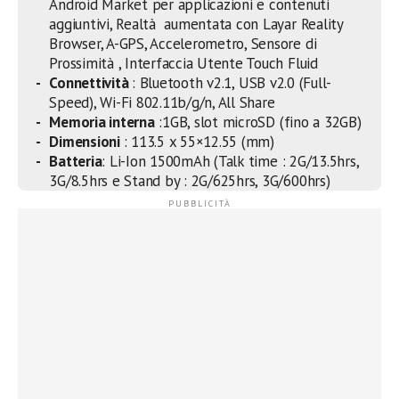
Android Market per applicazioni e contenuti
aggiuntivi, Realtà aumentata con Layar Reality
Browser, A-GPS, Accelerometro, Sensore di
Prossimità , Interfaccia Utente Touch Fluid
Connettività
: Bluetooth v2.1, USB v2.0 (Full-
Speed), Wi-Fi 802.11b/g/n, All Share
Memoria interna
:1GB, slot microSD (fino a 32GB)
Dimensioni
: 113.5 x 55×12.55 (mm)
Batteria
: Li-Ion 1500mAh (Talk time : 2G/13.5hrs,
3G/8.5hrs e Stand by : 2G/625hrs, 3G/600hrs)