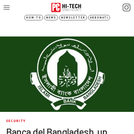
HOW-TO
NEWS
NEWSLETTER
ABBONATI
SECURITY
Banca del Bangladesh, un