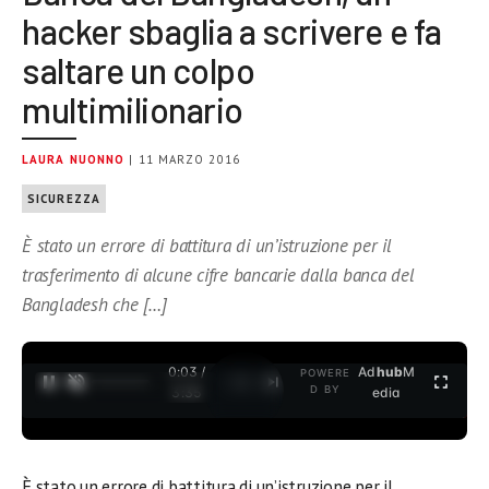
hacker sbaglia a scrivere e fa
saltare un colpo
multimilionario
LAURA NUONNO
| 11 MARZO 2016
SICUREZZA
È stato un errore di battitura di un’istruzione per il
trasferimento di alcune cifre bancarie dalla banca del
Bangladesh che […]
0:03 /
Ad
hub
M
POWERE
1
/
2
D BY
3:35
edia
È stato un errore di battitura di un’istruzione per il