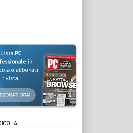
quista
PC
fessionale
in
cola o abbonati
 rivista.
BBONATI ORA!
DICOLA