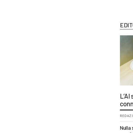
EDIT
L’AI
conn
REDAZI
Nulla 