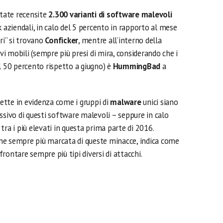
state recensite
2.300 varianti di software malevoli
k aziendali, in calo del 5 percento in rapporto al mese
ri” si trovano
Conficker
, mentre all’interno della
ivi mobili (sempre più presi di mira, considerando che i
l 50 percento rispetto a giugno) è
HummingBad
a
tte in evidenza come i gruppi di
malware
unici siano
ssivo di questi software malevoli – seppure in calo
tra i più elevati in questa prima parte di 2016.
ne sempre più marcata di queste minacce, indica come
rontare sempre più tipi diversi di attacchi.