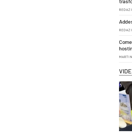
trasf
REDAZI
Addes
REDAZI
Come 
hosti
MARTIN
VID