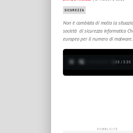
SICUREZZA
Non è cambiata di molto la situazion
società di sicurezza informatica Che
europeo per il numero di malware.
0:04 / 3:35