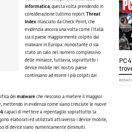
informatica
, questa volta prendendo in
considerazione l’ultimo report
Threat
Index
rilasciato da Check Point, che
evidenzia ancora una volta come l’Italia
sia il paese maggiormente colpito dai
malware in Europa: nonostante ci sia
stato un calo nel numero complessivo
delle minacce, tuttavia, soprattutto i
PC 4
device mobile nel nostro paese
trov
continuano ad essere i più colpiti dai
REDAZI
ifica dei
malware
che riescono a mietere il maggior
, mettendo in evidenza come siano cresciute le nuove
li
capaci di mettere a repentaglio soprattutto la
gono elaborati ed utilizzati attraverso i device mobile,
ipo di device siano numericamente diminuiti.