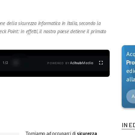
e della sicurezza informatica in Italia, secondo la
ck Point: in effetti, il nostro paese detiene il primato
Ac
Pro
1
/
2
Ad
hub
Media
POWERED BY
edi
alla
A
IN E
Torniamo ad occuparci di
sicurezza