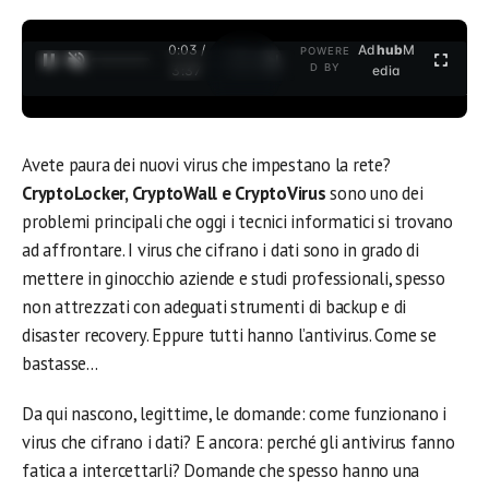
0:03 /
Ad
hub
M
POWERE
1
/
2
D BY
3:37
edia
Avete paura dei nuovi virus che impestano la rete?
CryptoLocker, CryptoWall e CryptoVirus
sono uno dei
problemi principali che oggi i tecnici informatici si trovano
ad affrontare. I virus che cifrano i dati sono in grado di
mettere in ginocchio aziende e studi professionali, spesso
non attrezzati con adeguati strumenti di backup e di
disaster recovery. Eppure tutti hanno l’antivirus. Come se
bastasse…
Da qui nascono, legittime, le domande: come funzionano i
virus che cifrano i dati? E ancora: perché gli antivirus fanno
fatica a intercettarli? Domande che spesso hanno una