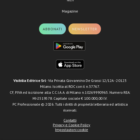
Magazine
ABBONATI
NEWSLETTER
Visibilia Editrice Srl
- Via Privata Giovannino De Grassi 12/12A - 20123
Milano. Iscritta al ROC con il n.37767.
CF, P.IVA ed iscrizione alla C.C.I.A.A. di Milano n.10269990965. Numero REA:
MI-2519578. Capitale sociale € 100.000,00 I.V.
PC Professionale © 2026. Tutti i diritti di proprietà letteraria ed artistica
riservati.
Contatti
Privacy e Cookie Policy
Impostazioni cookie