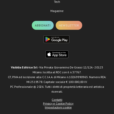
Tech
Magazine
ABBONATI
NEWSLETTER
Visibilia Editrice Srl
- Via Privata Giovannino De Grassi 12/12A - 20123
Milano. Iscritta al ROC con il n.37767.
CF, P.IVA ed iscrizione alla C.C.I.A.A. di Milano n.10269990965. Numero REA:
MI-2519578. Capitale sociale € 100.000,00 I.V.
PC Professionale © 2026. Tutti i diritti di proprietà letteraria ed artistica
riservati.
Contatti
Privacy e Cookie Policy
Impostazioni cookie