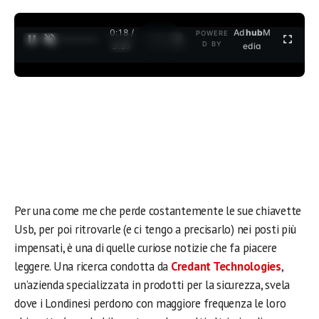
0:18 /
Ad
hub
M
POWERE
1
/
2
D BY
3:37
edia
Per una come me che perde costantemente le sue chiavette
Usb, per poi ritrovarle (e ci tengo a precisarlo) nei posti più
impensati, è una di quelle curiose notizie che fa piacere
leggere. Una ricerca condotta da
Credant Technologies
,
un’azienda specializzata in prodotti per la sicurezza, svela
dove i Londinesi perdono con maggiore frequenza le loro