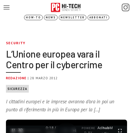
HOW-TO
NEWS
NEWSLETTER
ABBONATI
SECURITY
L’Unione europea vara il
Centro per il cybercrime
REDAZIONE
| 28 MARZO 2012
SICUREZZA
I cittadini europei e le imprese avranno d’ora in poi un
punto di riferimento in più in Europa per la […]
0:18 /
Ad
hub
M
POWERE
1
/
2
D BY