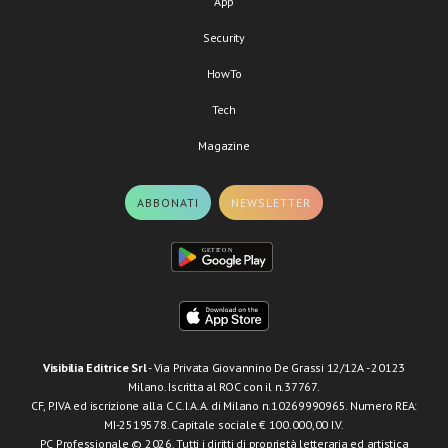
App
Security
HowTo
Tech
Magazine
ABBONATI
NEWSLETTER
Visibilia Editrice Srl
- Via Privata Giovannino De Grassi 12/12A - 20123
Milano. Iscritta al ROC con il n.37767.
CF, P.IVA ed iscrizione alla C.C.I.A.A. di Milano n.10269990965. Numero REA:
MI-2519578. Capitale sociale € 100.000,00 I.V.
PC Professionale © 2026. Tutti i diritti di proprietà letteraria ed artistica