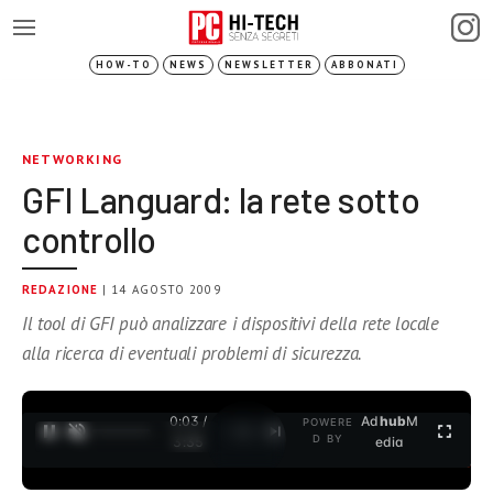
HOW-TO
NEWS
NEWSLETTER
ABBONATI
NETWORKING
GFI Languard: la rete sotto
controllo
REDAZIONE
| 14 AGOSTO 2009
Il tool di GFI può analizzare i dispositivi della rete locale
alla ricerca di eventuali problemi di sicurezza.
0:04 /
Ad
hub
M
POWERE
1
/
2
D BY
3:35
edia