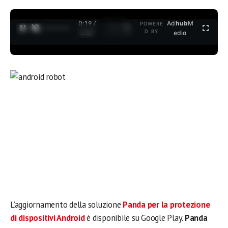
0:19 /
Ad
hub
M
POWERE
1
/
2
D BY
3:37
edia
L’aggiornamento della soluzione
Panda per la protezione
di dispositivi Android
è disponibile su Google Play.
Panda