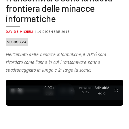
frontiera delle minacce
informatiche
DAVIDE MICHELI
| 19 DICEMBRE 2016
SICUREZZA
Nell’ambito delle minacce informatiche, il 2016 sarà
ricordato come l’anno in cui i ransomware hanno
spadroneggiato in lungo e in largo la scena.
0:03 /
Ad
hub
M
POWERE
1
/
2
D BY
3:35
edia