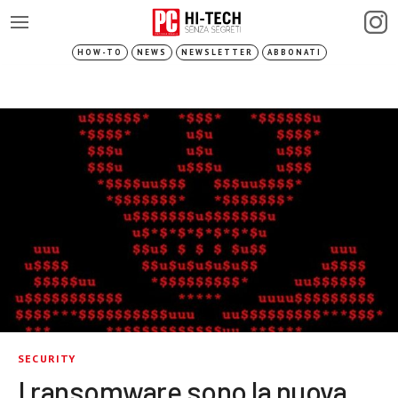
HOW-TO
NEWS
NEWSLETTER
ABBONATI
SECURITY
I ransomware sono la nuova